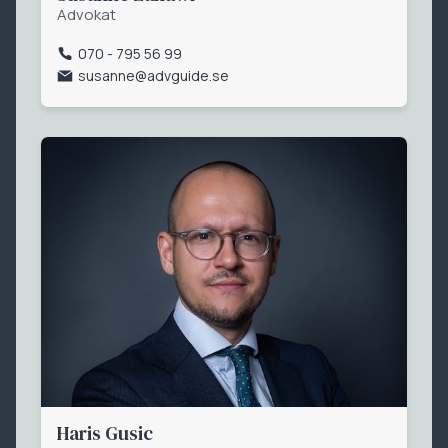
Advokat
070 - 795 56 99
susanne@advguide.se
Haris Gusic