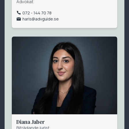
Advokat
072 - 144 70 78
haris@advguide.se
Diana Jaber
Biträdande jurist