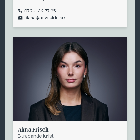
072 - 142 77 25
diana@advguide.se
Alma Frisch
Biträdande jurist