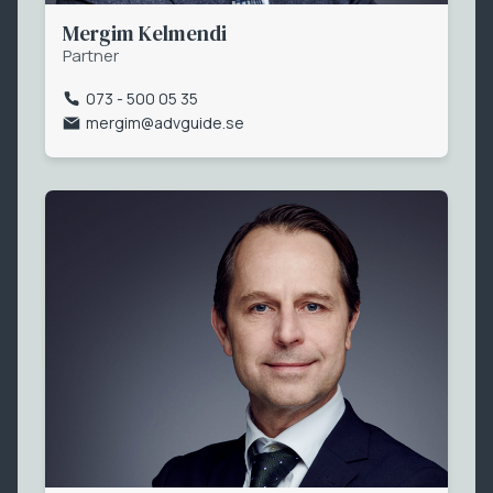
Mergim Kelmendi
Partner
073 - 500 05 35
mergim@advguide.se