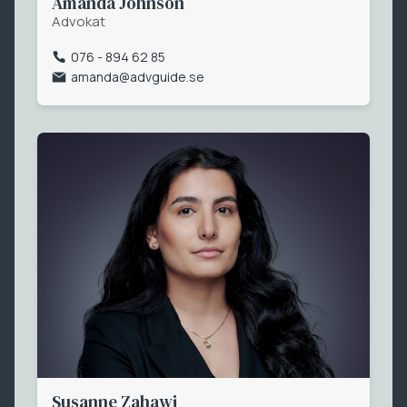
Amanda Johnson
Advokat
076 - 894 62 85
amanda@advguide.se
Susanne Zahawi