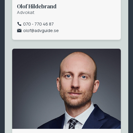
Olof Hildebrand
Advokat
070 - 770 46 87
olof@advguide.se