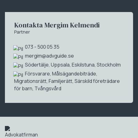
Kontakta Mergim Kelmendi
Partner
073 - 500 05 35
mergim@advguide.se
Södertälje
,
Uppsala
,
Eskilstuna
,
Stockholm
Försvarare
,
Målsägandebiträde
,
Migrationsrätt
,
Familjerätt
,
Särskild företrädare
för barn
,
Tvångsvård