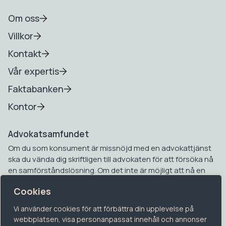
Om oss
Villkor
Kontakt
Vår expertis
Faktabanken
Kontor
Advokatsamfundet
Om du som konsument är missnöjd med en advokattjänst
ska du vända dig skriftligen till advokaten för att försöka nå
en samförståndslösning. Om det inte är möjligt att nå en
samförståndslösning kan du vända dig till
Cookies
Advokatsamfundets konsumenttvistnämnd. Mer
information om detta hittar du på Advokatsamfundets
Vi använder cookies för att förbättra din upplevelse på
hemsida.
webbplatsen, visa personanpassat innehåll och annonser