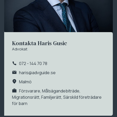
Kontakta Haris Gusic
Advokat
072 - 144 70 78
haris@advguide.se
Malmö
Försvarare
,
Målsägandebiträde
,
Migrationsrätt
,
Familjerätt
,
Särskild företrädare
för barn