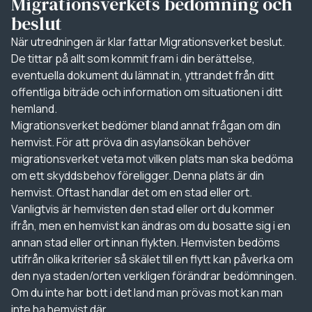
Migrationsverkets bedömning och
beslut
När utredningen är klar fattar Migrationsverket beslut.
De tittar på allt som kommit fram i din berättelse,
eventuella dokument du lämnat in, yttrandet från ditt
offentliga biträde och information om situationen i ditt
hemland.
Migrationsverket bedömer bland annat frågan om din
hemvist. För att pröva din asylansökan behöver
migrationsverket veta mot vilken plats man ska bedöma
om ett skyddsbehov föreligger. Denna plats är din
hemvist. Oftast handlar det om en stad eller ort.
Vanligtvis är hemvisten den stad eller ort du kommer
ifrån, men en hemvist kan ändras om du bosatte sig i en
annan stad eller ort innan flykten. Hemvisten bedöms
utifrån olika kriterier så skälet till en flytt kan påverka om
den nya staden/orten verkligen förändrar bedömningen.
Om du inte har bott i det land man prövas mot kan man
inte ha hemvist där.