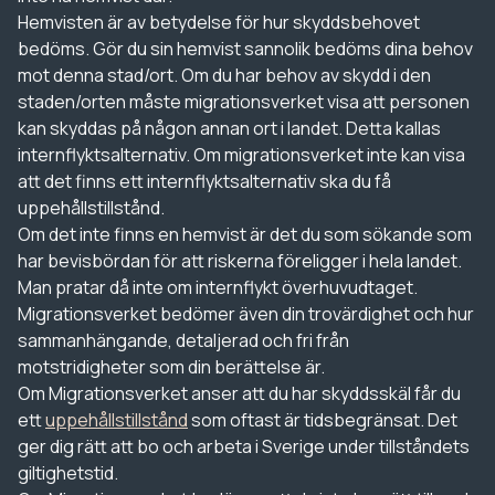
Hemvisten är av betydelse för hur skyddsbehovet
bedöms. Gör du sin hemvist sannolik bedöms dina behov
mot denna stad/ort. Om du har behov av skydd i den
staden/orten måste migrationsverket visa att personen
kan skyddas på någon annan ort i landet. Detta kallas
internflyktsalternativ. Om migrationsverket inte kan visa
att det finns ett internflyktsalternativ ska du få
uppehållstillstånd.
Om det inte finns en hemvist är det du som sökande som
har bevisbördan för att riskerna föreligger i hela landet.
Man pratar då inte om internflykt överhuvudtaget.
Migrationsverket bedömer även din trovärdighet och hur
sammanhängande, detaljerad och fri från
motstridigheter som din berättelse är.
Om Migrationsverket anser att du har skyddsskäl får du
ett
uppehållstillstånd
som oftast är tidsbegränsat. Det
ger dig rätt att bo och arbeta i Sverige under tillståndets
giltighetstid.