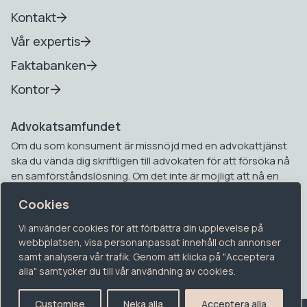
Kontakt
Vår expertis
Faktabanken
Kontor
Advokatsamfundet
Om du som konsument är missnöjd med en advokattjänst
ska du vända dig skriftligen till advokaten för att försöka nå
en samförståndslösning. Om det inte är möjligt att nå en
samförståndslösning kan du vända dig till
Cookies
Advokatsamfundets konsumenttvistnämnd. Mer
information om detta hittar du på Advokatsamfundets
Vi använder cookies för att förbättra din upplevelse på
hemsida.
webbplatsen, visa personanpassat innehåll och annonser
samt analysera vår trafik. Genom att klicka på "Acceptera
alla" samtycker du till vår användning av cookies.
Customise
Neka alla
Acceptera alla