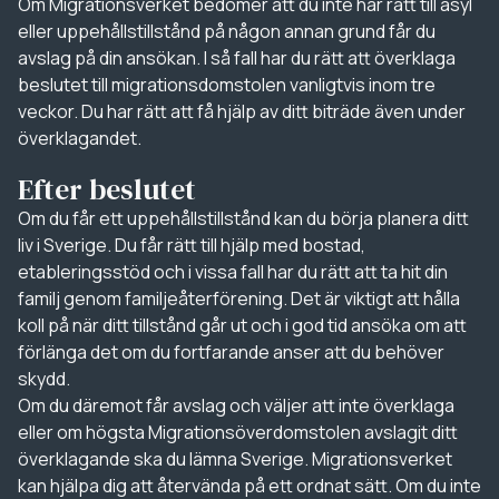
Om Migrationsverket bedömer att du inte har rätt till asyl
eller uppehållstillstånd på någon annan grund får du
avslag på din ansökan. I så fall har du rätt att överklaga
beslutet till migrationsdomstolen vanligtvis inom tre
veckor. Du har rätt att få hjälp av ditt biträde även under
överklagandet.
Efter beslutet
Om du får ett uppehållstillstånd kan du börja planera ditt
liv i Sverige. Du får rätt till hjälp med bostad,
etableringsstöd och i vissa fall har du rätt att ta hit din
familj genom familjeåterförening. Det är viktigt att hålla
koll på när ditt tillstånd går ut och i god tid ansöka om att
förlänga det om du fortfarande anser att du behöver
skydd.
Om du däremot får avslag och väljer att inte överklaga
eller om högsta Migrationsöverdomstolen avslagit ditt
överklagande ska du lämna Sverige. Migrationsverket
kan hjälpa dig att återvända på ett ordnat sätt. Om du inte