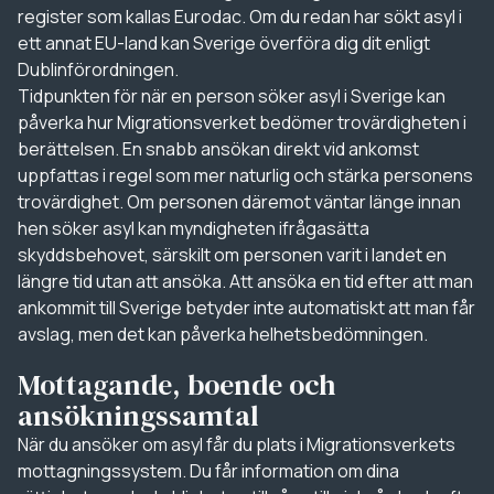
register som kallas Eurodac. Om du redan har sökt asyl i
ett annat EU-land kan Sverige överföra dig dit enligt
Dublinförordningen.
Tidpunkten för när en person söker asyl i Sverige kan
påverka hur Migrationsverket bedömer trovärdigheten i
berättelsen. En snabb ansökan direkt vid ankomst
uppfattas i regel som mer naturlig och stärka personens
trovärdighet. Om personen däremot väntar länge innan
hen söker asyl kan myndigheten ifrågasätta
skyddsbehovet, särskilt om personen varit i landet en
längre tid utan att ansöka. Att ansöka en tid efter att man
ankommit till Sverige betyder inte automatiskt att man får
avslag, men det kan påverka helhetsbedömningen.
Mottagande, boende och
ansökningssamtal
När du ansöker om asyl får du plats i Migrationsverkets
mottagningssystem. Du får information om dina