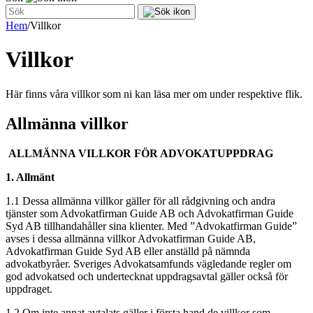
Hem
/
Villkor
Villkor
Här finns våra villkor som ni kan läsa mer om under respektive flik.
Allmänna villkor
ALLMÄNNA VILLKOR FÖR ADVOKATUPPDRAG
1. Allmänt
1.1 Dessa allmänna villkor gäller för all rådgivning och andra
tjänster som Advokatfirman Guide AB och Advokatfirman Guide
Syd AB tillhandahåller sina klienter. Med ”Advokatfirman Guide”
avses i dessa allmänna villkor Advokatfirman Guide AB,
Advokatfirman Guide Syd AB eller anställd på nämnda
advokatbyråer. Sveriges Advokatsamfunds vägledande regler om
god advokatsed och undertecknat uppdragsavtal gäller också för
uppdraget.
1.2 Om inte annat avtalats gäller i första hand de villkor som