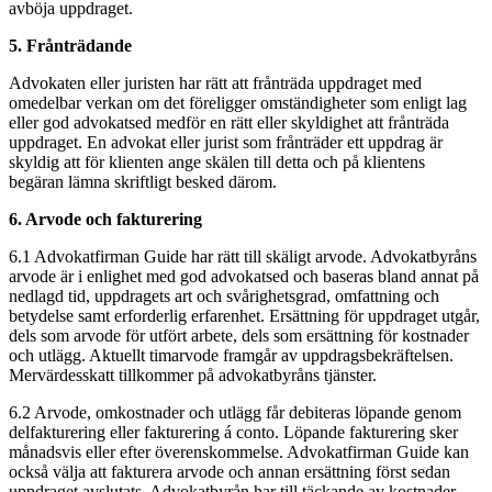
avböja uppdraget.
5. Frånträdande
Advokaten eller juristen har rätt att frånträda uppdraget med
omedelbar verkan om det föreligger omständigheter som enligt lag
eller god advokatsed medför en rätt eller skyldighet att frånträda
uppdraget. En advokat eller jurist som frånträder ett uppdrag är
skyldig att för klienten ange skälen till detta och på klientens
begäran lämna skriftligt besked därom.
6. Arvode och fakturering
6.1 Advokatfirman Guide har rätt till skäligt arvode. Advokatbyråns
arvode är i enlighet med god advokatsed och baseras bland annat på
nedlagd tid, uppdragets art och svårighetsgrad, omfattning och
betydelse samt erforderlig erfarenhet. Ersättning för uppdraget utgår,
dels som arvode för utfört arbete, dels som ersättning för kostnader
och utlägg. Aktuellt timarvode framgår av uppdragsbekräftelsen.
Mervärdesskatt tillkommer på advokatbyråns tjänster.
6.2 Arvode, omkostnader och utlägg får debiteras löpande genom
delfakturering eller fakturering á conto. Löpande fakturering sker
månadsvis eller efter överenskommelse. Advokatfirman Guide kan
också välja att fakturera arvode och annan ersättning först sedan
uppdraget avslutats. Advokatbyrån har till täckande av kostnader