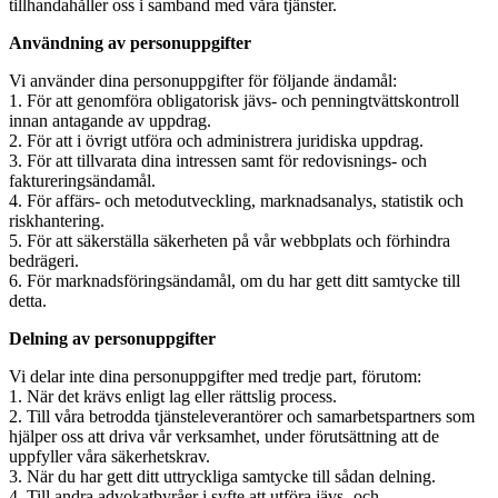
tillhandahåller oss i samband med våra tjänster.
Användning av personuppgifter
Vi använder dina personuppgifter för följande ändamål:
1. För att genomföra obligatorisk jävs- och penningtvättskontroll
innan antagande av uppdrag.
2. För att i övrigt utföra och administrera juridiska uppdrag.
3. För att tillvarata dina intressen samt för redovisnings- och
faktureringsändamål.
4. För affärs- och metodutveckling, marknadsanalys, statistik och
riskhantering.
5. För att säkerställa säkerheten på vår webbplats och förhindra
bedrägeri.
6. För marknadsföringsändamål, om du har gett ditt samtycke till
detta.
Delning av personuppgifter
Vi delar inte dina personuppgifter med tredje part, förutom:
1. När det krävs enligt lag eller rättslig process.
2. Till våra betrodda tjänsteleverantörer och samarbetspartners som
hjälper oss att driva vår verksamhet, under förutsättning att de
uppfyller våra säkerhetskrav.
3. När du har gett ditt uttryckliga samtycke till sådan delning.
4. Till andra advokatbyråer i syfte att utföra jävs- och