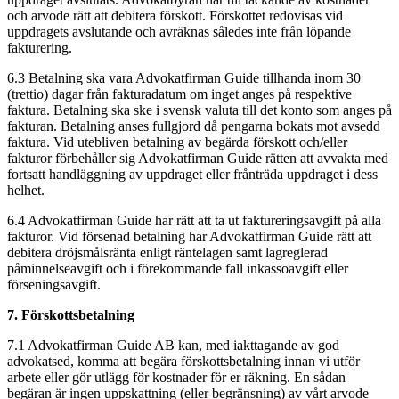
och arvode rätt att debitera förskott. Förskottet redovisas vid
uppdragets avslutande och avräknas således inte från löpande
fakturering.
6.3 Betalning ska vara Advokatfirman Guide tillhanda inom 30
(trettio) dagar från fakturadatum om inget anges på respektive
faktura. Betalning ska ske i svensk valuta till det konto som anges på
fakturan. Betalning anses fullgjord då pengarna bokats mot avsedd
faktura. Vid utebliven betalning av begärda förskott och/eller
fakturor förbehåller sig Advokatfirman Guide rätten att avvakta med
fortsatt handläggning av uppdraget eller frånträda uppdraget i dess
helhet.
6.4 Advokatfirman Guide har rätt att ta ut faktureringsavgift på alla
fakturor. Vid försenad betalning har Advokatfirman Guide rätt att
debitera dröjsmålsränta enligt räntelagen samt lagreglerad
påminnelseavgift och i förekommande fall inkassoavgift eller
förseningsavgift.
7. Förskottsbetalning
7.1 Advokatfirman Guide AB kan, med iakttagande av god
advokatsed, komma att begära förskottsbetalning innan vi utför
arbete eller gör utlägg för kostnader för er räkning. En sådan
begäran är ingen uppskattning (eller begränsning) av vårt arvode