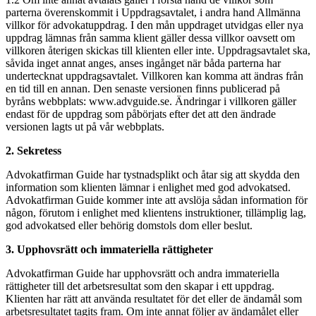
parterna överenskommit i Uppdragsavtalet, i andra hand Allmänna
villkor för advokatuppdrag. I den mån uppdraget utvidgas eller nya
uppdrag lämnas från samma klient gäller dessa villkor oavsett om
villkoren återigen skickas till klienten eller inte. Uppdragsavtalet ska,
såvida inget annat anges, anses ingånget när båda parterna har
undertecknat uppdragsavtalet. Villkoren kan komma att ändras från
en tid till en annan. Den senaste versionen finns publicerad på
byråns webbplats: www.advguide.se. Ändringar i villkoren gäller
endast för de uppdrag som påbörjats efter det att den ändrade
versionen lagts ut på vår webbplats.
2. Sekretess
Advokatfirman Guide har tystnadsplikt och åtar sig att skydda den
information som klienten lämnar i enlighet med god advokatsed.
Advokatfirman Guide kommer inte att avslöja sådan information för
någon, förutom i enlighet med klientens instruktioner, tillämplig lag,
god advokatsed eller behörig domstols dom eller beslut.
3. Upphovsrätt och immateriella rättigheter
Advokatfirman Guide har upphovsrätt och andra immateriella
rättigheter till det arbetsresultat som den skapar i ett uppdrag.
Klienten har rätt att använda resultatet för det eller de ändamål som
arbetsresultatet tagits fram. Om inte annat följer av ändamålet eller