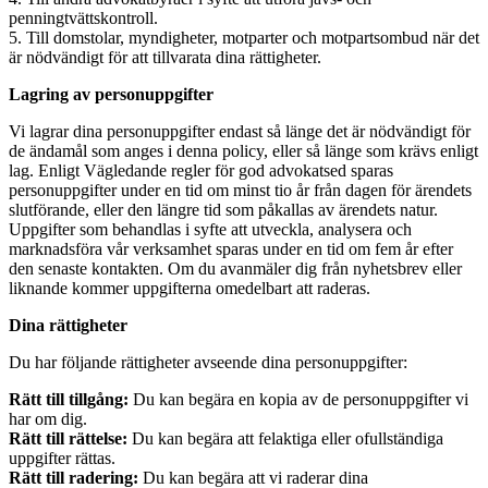
penningtvättskontroll.
5. Till domstolar, myndigheter, motparter och motpartsombud när det
är nödvändigt för att tillvarata dina rättigheter.
Lagring av personuppgifter
Vi lagrar dina personuppgifter endast så länge det är nödvändigt för
de ändamål som anges i denna policy, eller så länge som krävs enligt
lag. Enligt Vägledande regler för god advokatsed sparas
personuppgifter under en tid om minst tio år från dagen för ärendets
slutförande, eller den längre tid som påkallas av ärendets natur.
Uppgifter som behandlas i syfte att utveckla, analysera och
marknadsföra vår verksamhet sparas under en tid om fem år efter
den senaste kontakten. Om du avanmäler dig från nyhetsbrev eller
liknande kommer uppgifterna omedelbart att raderas.
Dina rättigheter
Du har följande rättigheter avseende dina personuppgifter:
Rätt till tillgång:
Du kan begära en kopia av de personuppgifter vi
har om dig.
Rätt till rättelse:
Du kan begära att felaktiga eller ofullständiga
uppgifter rättas.
Rätt till radering:
Du kan begära att vi raderar dina