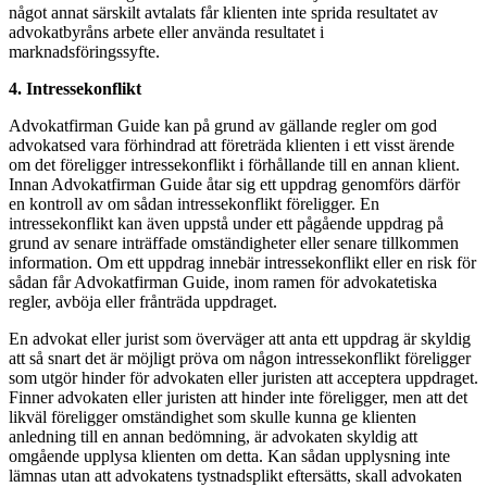
något annat särskilt avtalats får klienten inte sprida resultatet av
advokatbyråns arbete eller använda resultatet i
marknadsföringssyfte.
4. Intressekonflikt
Advokatfirman Guide kan på grund av gällande regler om god
advokatsed vara förhindrad att företräda klienten i ett visst ärende
om det föreligger intressekonflikt i förhållande till en annan klient.
Innan Advokatfirman Guide åtar sig ett uppdrag genomförs därför
en kontroll av om sådan intressekonflikt föreligger. En
intressekonflikt kan även uppstå under ett pågående uppdrag på
grund av senare inträffade omständigheter eller senare tillkommen
information. Om ett uppdrag innebär intressekonflikt eller en risk för
sådan får Advokatfirman Guide, inom ramen för advokatetiska
regler, avböja eller frånträda uppdraget.
En advokat eller jurist som överväger att anta ett uppdrag är skyldig
att så snart det är möjligt pröva om någon intressekonflikt föreligger
som utgör hinder för advokaten eller juristen att acceptera uppdraget.
Finner advokaten eller juristen att hinder inte föreligger, men att det
likväl föreligger omständighet som skulle kunna ge klienten
anledning till en annan bedömning, är advokaten skyldig att
omgående upplysa klienten om detta. Kan sådan upplysning inte
lämnas utan att advokatens tystnadsplikt eftersätts, skall advokaten