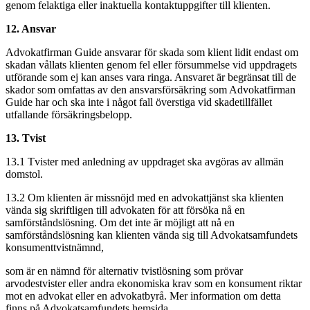
genom felaktiga eller inaktuella kontaktuppgifter till klienten.
12. Ansvar
Advokatfirman Guide ansvarar för skada som klient lidit endast om
skadan vållats klienten genom fel eller försummelse vid uppdragets
utförande som ej kan anses vara ringa. Ansvaret är begränsat till de
skador som omfattas av den ansvarsförsäkring som Advokatfirman
Guide har och ska inte i något fall överstiga vid skadetillfället
utfallande försäkringsbelopp.
13. Tvist
13.1 Tvister med anledning av uppdraget ska avgöras av allmän
domstol.
13.2 Om klienten är missnöjd med en advokattjänst ska klienten
vända sig skriftligen till advokaten för att försöka nå en
samförståndslösning. Om det inte är möjligt att nå en
samförståndslösning kan klienten vända sig till Advokatsamfundets
konsumenttvistnämnd,
som är en nämnd för alternativ tvistlösning som prövar
arvodestvister eller andra ekonomiska krav som en konsument riktar
mot en advokat eller en advokatbyrå. Mer information om detta
finns på Advokatsamfundets hemsida.