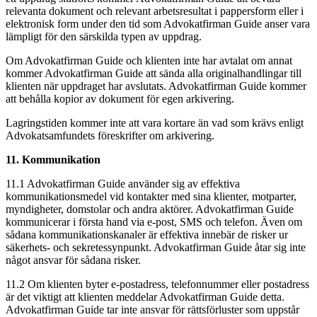
relevanta dokument och relevant arbetsresultat i pappersform eller i
elektronisk form under den tid som Advokatfirman Guide anser vara
lämpligt för den särskilda typen av uppdrag.
Om Advokatfirman Guide och klienten inte har avtalat om annat
kommer Advokatfirman Guide att sända alla originalhandlingar till
klienten när uppdraget har avslutats. Advokatfirman Guide kommer
att behålla kopior av dokument för egen arkivering.
Lagringstiden kommer inte att vara kortare än vad som krävs enligt
Advokatsamfundets föreskrifter om arkivering.
11. Kommunikation
11.1 Advokatfirman Guide använder sig av effektiva
kommunikationsmedel vid kontakter med sina klienter, motparter,
myndigheter, domstolar och andra aktörer. Advokatfirman Guide
kommunicerar i första hand via e-post, SMS och telefon. Även om
sådana kommunikationskanaler är effektiva innebär de risker ur
säkerhets- och sekretessynpunkt. Advokatfirman Guide åtar sig inte
något ansvar för sådana risker.
11.2 Om klienten byter e-postadress, telefonnummer eller postadress
är det viktigt att klienten meddelar Advokatfirman Guide detta.
Advokatfirman Guide tar inte ansvar för rättsförluster som uppstår