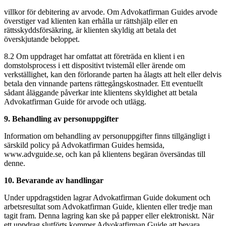
villkor för debitering av arvode. Om Advokatfirman Guides arvode
överstiger vad klienten kan erhålla ur rättshjälp eller en
rättsskyddsförsäkring, är klienten skyldig att betala det
överskjutande beloppet.
8.2 Om uppdraget har omfattat att företräda en klient i en
domstolsprocess i ett dispositivt tvistemål eller ärende om
verkställighet, kan den förlorande parten ha ålagts att helt eller delvis
betala den vinnande partens rättegångskostnader. Ett eventuellt
sådant åläggande påverkar inte klientens skyldighet att betala
Advokatfirman Guide för arvode och utlägg.
9. Behandling av personuppgifter
Information om behandling av personuppgifter finns tillgängligt i
särskild policy på Advokatfirman Guides hemsida,
www.advguide.se, och kan på klientens begäran översändas till
denne.
10. Bevarande av handlingar
Under uppdragstiden lagrar Advokatfirman Guide dokument och
arbetsresultat som Advokatfirman Guide, klienten eller tredje man
tagit fram. Denna lagring kan ske på papper eller elektroniskt. När
ett uppdrag slutförts kommer Advokatfirman Guide att bevara