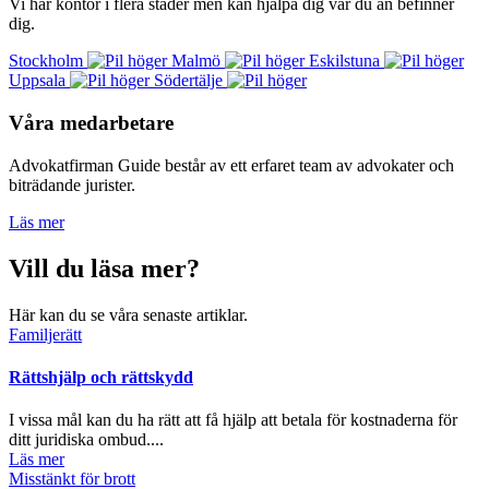
Vi har kontor i flera städer men kan hjälpa dig var du än befinner
dig.
Stockholm
Malmö
Eskilstuna
Uppsala
Södertälje
Våra medarbetare
Advokatfirman Guide består av ett erfaret team av advokater och
biträdande jurister.
Läs mer
Vill du läsa mer?
Här kan du se våra senaste artiklar.
Familjerätt
Rättshjälp och rättskydd
I vissa mål kan du ha rätt att få hjälp att betala för kostnaderna för
ditt juridiska ombud....
Läs mer
Misstänkt för brott