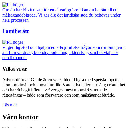
Om du har blivit utsatt för ett allvarligt brott kan du ha rätt till ett
målsägandebiträde. Vi ger dig det juridiska stöd du behöver under
hela processen.
Familjerätt
Vi ger dig stöd och hjälp med alla juridiska frågor som rör familjen -
allt från vårdnad, boende, bodelning, äktenskap, samboavtal, arv
och liknande.
Vilka vi är
Advokatfirman Guide är en väletablerad byrå med spetskompetens
inom brottmål och humanjuridik. Våra advokater har lång erfarenhet
och har deltagit i flera av Sveriges mest uppmärksammade
rättegångar – både som försvarare och som målsägandebiträde.
Läs mer
Våra kontor