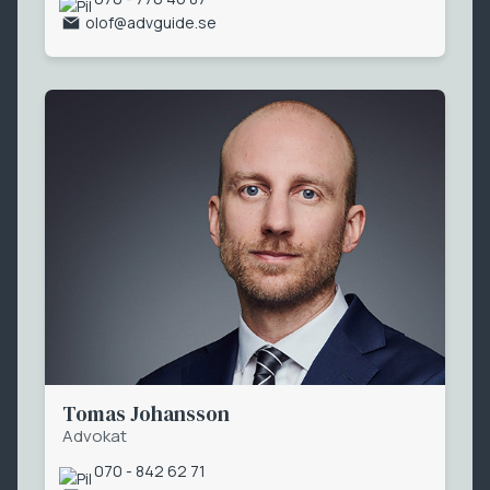
olof@advguide.se
Tomas Johansson
Advokat
070 - 842 62 71