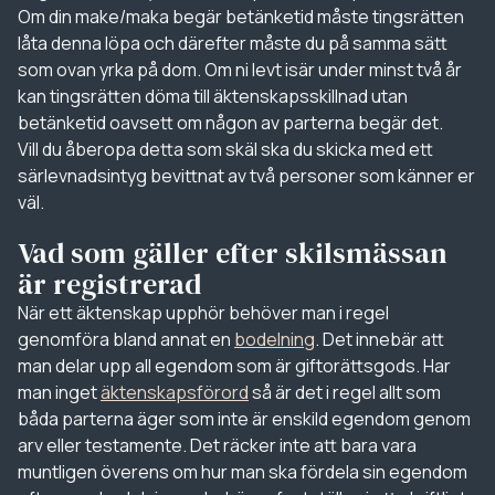
Om din make/maka begär betänketid måste tingsrätten
låta denna löpa och därefter måste du på samma sätt
som ovan yrka på dom. Om ni levt isär under minst två år
kan tingsrätten döma till äktenskapsskillnad utan
betänketid oavsett om någon av parterna begär det.
Vill du åberopa detta som skäl ska du skicka med ett
särlevnadsintyg bevittnat av två personer som känner er
väl.
Vad som gäller efter skilsmässan
är registrerad
När ett äktenskap upphör behöver man i regel
genomföra bland annat en
bodelning
. Det innebär att
man delar upp all egendom som är giftorättsgods. Har
man inget
äktenskapsförord
så är det i regel allt som
båda parterna äger som inte är enskild egendom genom
arv eller testamente. Det räcker inte att bara vara
muntligen överens om hur man ska fördela sin egendom