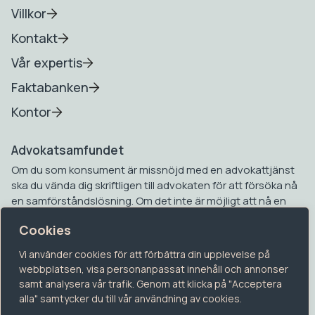
Villkor
Kontakt
Vår expertis
Faktabanken
Kontor
Advokatsamfundet
Om du som konsument är missnöjd med en advokattjänst
ska du vända dig skriftligen till advokaten för att försöka nå
en samförståndslösning. Om det inte är möjligt att nå en
samförståndslösning kan du vända dig till
Cookies
Advokatsamfundets konsumenttvistnämnd. Mer
information om detta hittar du på Advokatsamfundets
Vi använder cookies för att förbättra din upplevelse på
hemsida.
webbplatsen, visa personanpassat innehåll och annonser
samt analysera vår trafik. Genom att klicka på "Acceptera
alla" samtycker du till vår användning av cookies.