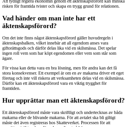
Att tydligt reglera ekonomin genom ett äktenskapsförord kan minska
risken för framtida tvister och skapa en trygg grund för relationen.
Vad händer om man inte har ett
äktenskapsförord?
Om det inte finns något äktenskapsförord gäller huvudregeln i
äktenskapsbalken, vilket innebär att all egendom anses vara
giftorättsgods och därför delas lika vid en skilsmässa. Det spelar
ingen roll vem som har köpt egendomen eller vem som står som
ägare.
För vissa kan detta vara en bra lösning, men för andra kan det få
stora konsekvenser. Ett exempel är om en av makarna driver ett eget
företag och inte vill riskera att verksamheten delas vid en skilsmässa.
Därför kan ett äktenskapsförord vara en viktig trygghet för
framtiden.
Hur upprättar man ett äktenskapsförord?
Ett äktenskapsförord måste vara skriftligt och undertecknas av båda
makarna eller de blivande makarna. För att avtalet ska bli giltigt
måste det även registreras hos Skatteverket. Processen för att