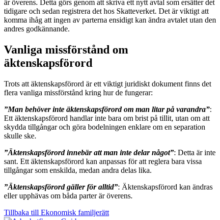
är överens. Detta görs genom att skriva ett nytt avtal som ersätter det
tidigare och sedan registrera det hos Skatteverket. Det är viktigt att
komma ihåg att ingen av parterna ensidigt kan ändra avtalet utan den
andres godkännande.
Vanliga missförstånd om
äktenskapsförord
Trots att äktenskapsförord är ett viktigt juridiskt dokument finns det
flera vanliga missförstånd kring hur de fungerar:
”Man behöver inte äktenskapsförord om man litar på varandra”
:
Ett äktenskapsförord handlar inte bara om brist på tillit, utan om att
skydda tillgångar och göra bodelningen enklare om en separation
skulle ske.
”Äktenskapsförord innebär att man inte delar något”
: Detta är inte
sant. Ett äktenskapsförord kan anpassas för att reglera bara vissa
tillgångar som enskilda, medan andra delas lika.
”Äktenskapsförord gäller för alltid”
: Äktenskapsförord kan ändras
eller upphävas om båda parter är överens.
Tillbaka till Ekonomisk familjerätt