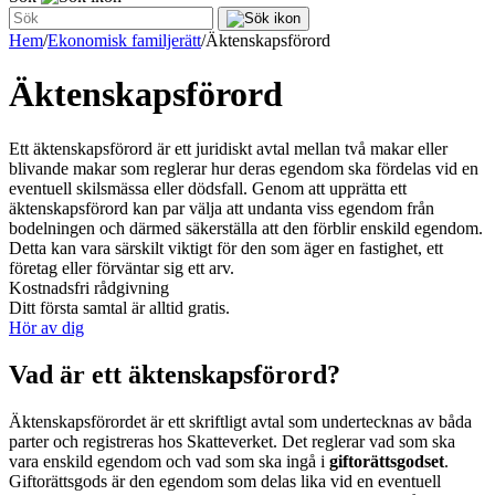
Hem
/
Ekonomisk familjerätt
/
Äktenskapsförord
Äktenskapsförord
Ett äktenskapsförord är ett juridiskt avtal mellan två makar eller
blivande makar som reglerar hur deras egendom ska fördelas vid en
eventuell skilsmässa eller dödsfall. Genom att upprätta ett
äktenskapsförord kan par välja att undanta viss egendom från
bodelningen och därmed säkerställa att den förblir enskild egendom.
Detta kan vara särskilt viktigt för den som äger en fastighet, ett
företag eller förväntar sig ett arv.
Kostnadsfri rådgivning
Ditt första samtal är alltid gratis.
Hör av dig
Vad är ett äktenskapsförord?
Äktenskapsförordet är ett skriftligt avtal som undertecknas av båda
parter och registreras hos Skatteverket. Det reglerar vad som ska
vara enskild egendom och vad som ska ingå i
giftorättsgodset
.
Giftorättsgods är den egendom som delas lika vid en eventuell