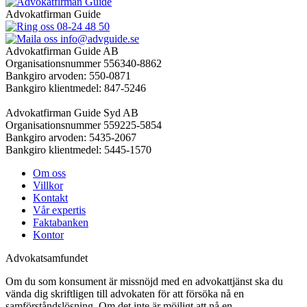
Advokatfirman Guide
08-24 48 50
info@advguide.se
Advokatfirman Guide AB
Organisationsnummer 556340-8862
Bankgiro arvoden: 550-0871
Bankgiro klientmedel: 847-5246
Advokatfirman Guide Syd AB
Organisationsnummer 559225-5854
Bankgiro arvoden: 5435-2067
Bankgiro klientmedel: 5445-1570
Om oss
Villkor
Kontakt
Vår expertis
Faktabanken
Kontor
Advokatsamfundet
Om du som konsument är missnöjd med en advokattjänst ska du
vända dig skriftligen till advokaten för att försöka nå en
samförståndslösning. Om det inte är möjligt att nå en