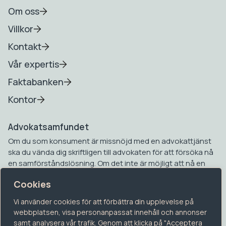
Om oss
Villkor
Kontakt
Vår expertis
Faktabanken
Kontor
Advokatsamfundet
Om du som konsument är missnöjd med en advokattjänst
ska du vända dig skriftligen till advokaten för att försöka nå
en samförståndslösning. Om det inte är möjligt att nå en
samförståndslösning kan du vända dig till
Cookies
Advokatsamfundets konsumenttvistnämnd. Mer
information om detta hittar du på Advokatsamfundets
Vi använder cookies för att förbättra din upplevelse på
hemsida.
webbplatsen, visa personanpassat innehåll och annonser
samt analysera vår trafik. Genom att klicka på "Acceptera