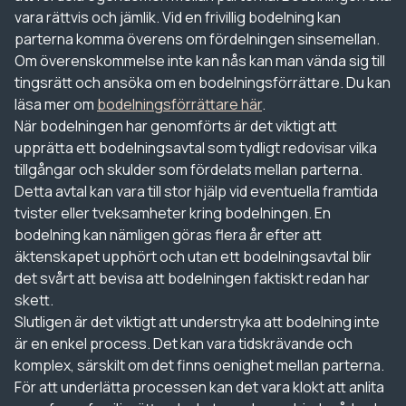
vara rättvis och jämlik. Vid en frivillig bodelning kan
parterna komma överens om fördelningen sinsemellan.
Om överenskommelse inte kan nås kan man vända sig till
tingsrätt och ansöka om en bodelningsförrättare. Du kan
läsa mer om
bodelningsförrättare här
.
När bodelningen har genomförts är det viktigt att
upprätta ett bodelningsavtal som tydligt redovisar vilka
tillgångar och skulder som fördelats mellan parterna.
Detta avtal kan vara till stor hjälp vid eventuella framtida
tvister eller tveksamheter kring bodelningen. En
bodelning kan nämligen göras flera år efter att
äktenskapet upphört och utan ett bodelningsavtal blir
det svårt att bevisa att bodelningen faktiskt redan har
skett.
Slutligen är det viktigt att understryka att bodelning inte
är en enkel process. Det kan vara tidskrävande och
komplex, särskilt om det finns oenighet mellan parterna.
För att underlätta processen kan det vara klokt att anlita