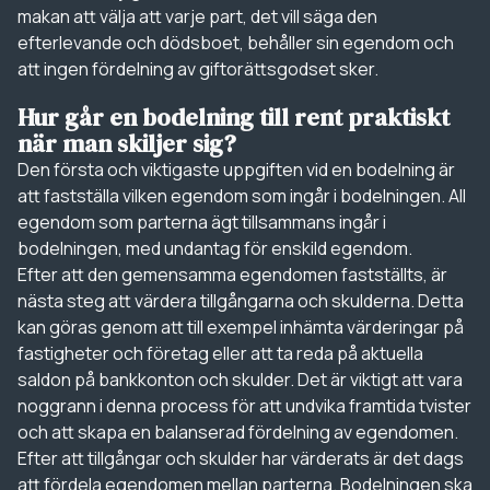
makan att välja att varje part, det vill säga den
efterlevande och dödsboet, behåller sin egendom och
att ingen fördelning av giftorättsgodset sker.
Hur går en bodelning till rent praktiskt
när man skiljer sig?
Den första och viktigaste uppgiften vid en bodelning är
att fastställa vilken egendom som ingår i bodelningen. All
egendom som parterna ägt tillsammans ingår i
bodelningen, med undantag för enskild egendom.
Efter att den gemensamma egendomen fastställts, är
nästa steg att värdera tillgångarna och skulderna. Detta
kan göras genom att till exempel inhämta värderingar på
fastigheter och företag eller att ta reda på aktuella
saldon på bankkonton och skulder. Det är viktigt att vara
noggrann i denna process för att undvika framtida tvister
och att skapa en balanserad fördelning av egendomen.
Efter att tillgångar och skulder har värderats är det dags
att fördela egendomen mellan parterna. Bodelningen ska