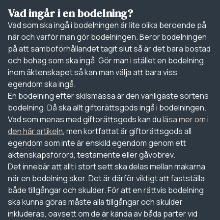
Vad ingår i en bodelning?
Vad som ska ingå i bodelningen är lite olika beroende på
när och varför man gör bodelningen. Beror bodelningen
på att samboförhållandet tagit slut så är det bara bostad
och bohag som ska ingå. Gör man i stället en bodelning
inom äktenskapet så kan man välja att bara viss
egendom ska ingå.
En bodelning efter skilsmässa är den vanligaste sortens
bodelning. Då ska allt giftorättsgods ingå i bodelningen.
Vad som menas med giftorättsgods kan du
läsa mer om i
den här artikeln
, men kortfattat är giftorättsgods all
egendom som inte är enskild egendom genom ett
äktenskapsförord, testamente eller gåvobrev.
Det innebär att allt i stort sett ska delas mellan makarna
när en bodelning sker. Det är därför viktigt att fastställa
både tillgångar och skulder. För att en rättvis bodelning
ska kunna göras måste alla tillgångar och skulder
inkluderas, oavsett om de är kända av båda parter vid