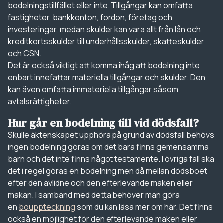
bodelningstillfället eller inte. Tillgångar kan omfatta
fastigheter, bankkonton, fordon, företag och
investeringar, medan skulder kan vara allt från lån och
kreditkortsskulder till underhållsskulder, skatteskulder
och CSN.
Det är också viktigt att komma ihåg att bodelning inte
enbart innefattar materiella tillgångar och skulder. Den
kan även omfatta immateriella tillgångar såsom
avtalsrättigheter.
Hur går en bodelning till vid dödsfall?
Skulle äktenskapet upphöra på grund av dödsfall behövs
ingen bodelning göras om det bara finns gemensamma
barn och det inte finns något testamente. I övriga fall ska
det i regel göras en bodelning men då mellan dödsboet
efter den avlidne och den efterlevande maken eller
makan. I samband med detta behöver man göra
en
bouppteckning
som du kan läsa mer om här. Det finns
också en möjlighet för den efterlevande maken eller