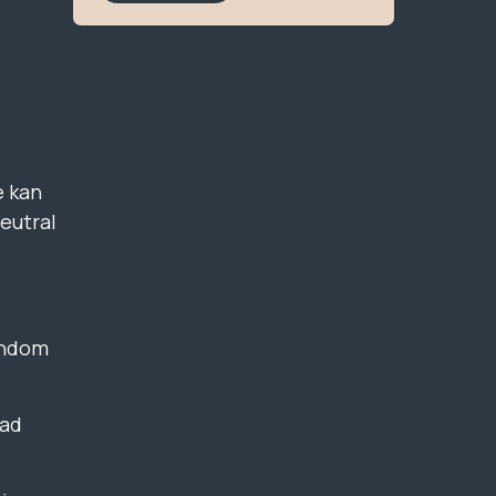
e kan
eutral
gendom
vad