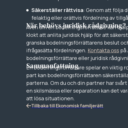
Säkerställer rättvisa
: Genom att följa 
felaktig eller orättvis fördelning av tillg
När behövs juridisk rådgivning?
Även om en bodelningsförrättare kan hjälpa
klokt att anlita juridisk hjälp för att säke
granska bodelningsförrättarens beslut och 
ifrågasätta fördelningen.
Kontakta oss
på 
bodelningsförrättare eller juridisk rådgiv
Sammanfattning
En bodelningsförrättare spelar en viktig r
part kan bodelningsförrättaren säkerställa
parterna. Om du och din partner har svårt
en skilsmässa eller separation kan det var
att lösa situationen.
Tillbaka till Ekonomisk familjerätt