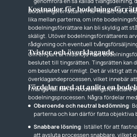
genomföra en så kallad tvångsdelning, d
Kostnader för bodelningsförrät
Bodelningsförrättaren har rätt att ta ut sk
lika mellan parterna, om inte bodelnings
bodelningsförrättare kan bli skyldig att s
skäligt. Utöver bodelningsförrättarens arv
rådgivning och eventuell tvångsförsäljning
Tvister och överklagande
Om en part är missnöjd med bodelningsför
beslutet till tingsrätten. Tingsrätten kan
om beslutet var rimligt. Det är viktigt att
överklagandeprocessen, vilket innebär att 
Fördelar med att anlita en bode
I många fall kan en bodelningsförrättare bi
bodelningsprocessen. Några fördelar med a
Oberoende och neutral bedömning
: B
parterna och kan därför fatta objektiva 
Snabbare lösning
: Istället för att fast
att avsluta processen snabbare, vilket of