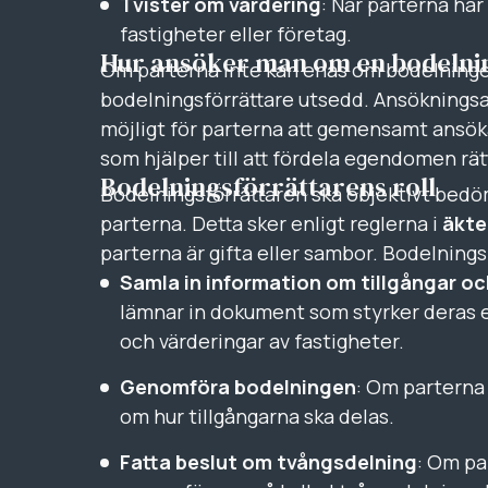
Tvister om värdering
: När parterna har
fastigheter eller företag.
Hur ansöker man om en bodelni
Om parterna inte kan enas om bodelningen
bodelningsförrättare utsedd. Ansökningsav
möjligt för parterna att gemensamt ansöka
som hjälper till att fördela egendomen rätt
Bodelningsförrättarens roll
Bodelningsförrättaren ska objektivt bedöm
parterna. Detta sker enligt reglerna i
äkte
parterna är gifta eller sambor. Bodelningsf
Samla in information om tillgångar oc
lämnar in dokument som styrker deras e
och värderingar av fastigheter.
Genomföra bodelningen
: Om parterna 
om hur tillgångarna ska delas.
Fatta beslut om tvångsdelning
: Om pa