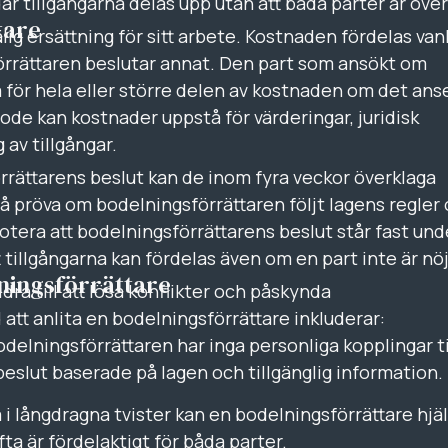
är tillgångarna delas upp utan att båda parter är öve
tare
älig ersättning för sitt arbete. Kostnaden fördelas vanl
förrättaren beslutar annat. Den part som ansökt om
tå för hela eller större delen av kostnaden om det ans
ode kan kostnader uppstå för värderingar, juridisk
 av tillgångar.
rättarens beslut kan de inom fyra veckor överklaga
 då pröva om bodelningsförrättaren följt lagens regler
 notera att bodelningsförrättarens beslut står fast und
tillgångarna kan fördelas även om en part inte är nö
lningsförrättare
dra till att lösa konflikter och påskynda
tt anlita en bodelningsförrättare inkluderar:
odelningsförrättaren har inga personliga kopplingar ti
beslut baserade på lagen och tillgänglig information.
na i långdragna tvister kan en bodelningsförrättare hjäl
ta är fördelaktigt för båda parter.