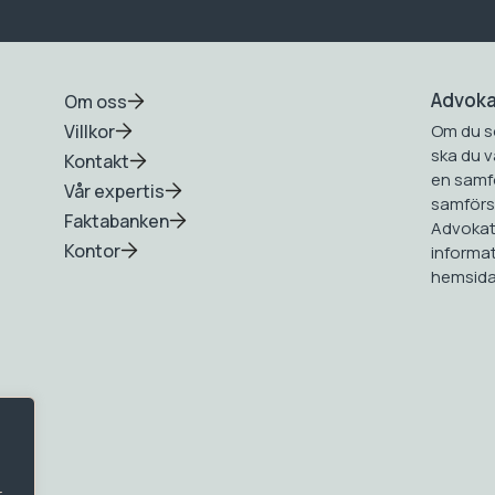
Advok
Om oss
Villkor
Om du s
ska du v
Kontakt
en samfö
Vår expertis
samförst
Faktabanken
Advokat
Kontor
informa
hemsida
r