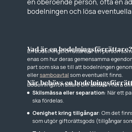
en oberoende person, ofta en a
bodelningen och lösa eventuella 
Vad är en bodelningsförrättare?
En bodelningsförrättare är en person som 
enas om hur deras gemensamma egendom s
part som ska se till att bodelningen geno
eller
samboavtal
som eventuellt finns.
När behövs en bodelningsförrät
Bodelningsförrättare blir aktuell i flera oli
Skilsmässa eller separation
: När ett 
ska fördelas.
Oenighet kring tillgångar
: Om det finns
som utgör giftorättsgods (tillgångar so