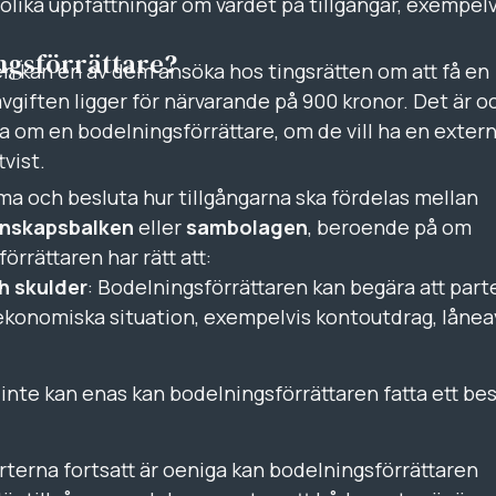
 olika uppfattningar om värdet på tillgångar, exempelv
ngsförrättare?
 kan en av dem ansöka hos tingsrätten om att få en
giften ligger för närvarande på 900 kronor. Det är o
 om en bodelningsförrättare, om de vill ha en extern
vist.
a och besluta hur tillgångarna ska fördelas mellan
nskapsbalken
eller
sambolagen
, beroende på om
örrättaren har rätt att:
h skulder
: Bodelningsförrättaren kan begära att part
konomiska situation, exempelvis kontoutdrag, lånea
inte kan enas kan bodelningsförrättaren fatta ett bes
rterna fortsatt är oeniga kan bodelningsförrättaren