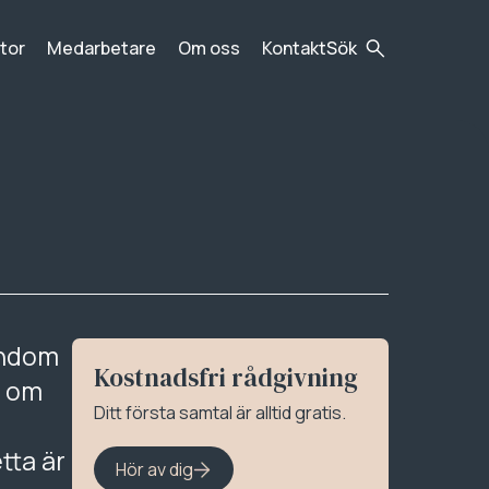
tor
Medarbetare
Om oss
Kontakt
Sök
endom
Kostnadsfri rådgivning
r om
Ditt första samtal är alltid gratis.
tta är
Hör av dig