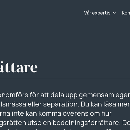
Vår expertis
Kon
ättare
genomförs för att dela upp gemensam eg
ilsmässa eller separation. Du kan läsa me
erna inte kan komma överens om hur
ngsrätten utse en bodelningsförrättare. De