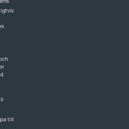
rens.
igtvis
es
 och
er
jd.
ll
pa till