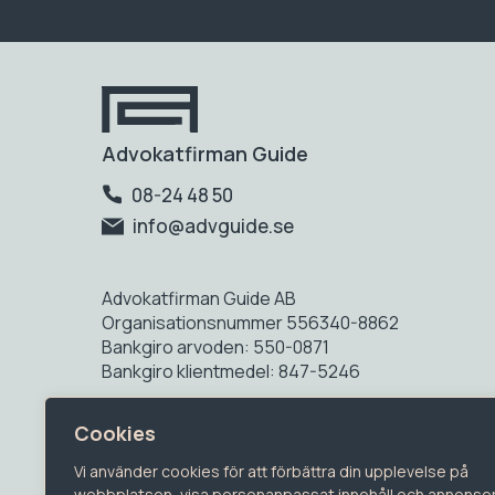
Advokatfirman Guide
08-24 48 50
info@advguide.se
Advokatfirman Guide AB
Organisationsnummer 556340-8862
Bankgiro arvoden: 550-0871
Bankgiro klientmedel: 847-5246
Advokatfirman Guide Syd AB
Cookies
Organisationsnummer 559225-5854
Bankgiro arvoden: 5435-2067
Vi använder cookies för att förbättra din upplevelse på
Bankgiro klientmedel: 5445-1570
webbplatsen, visa personanpassat innehåll och annonse