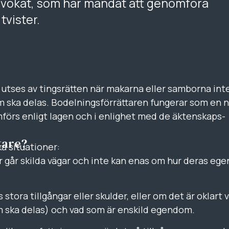
dvokat, som har mandat att genomföra
tvister.
utses av tingsrätten när makarna eller samborna int
ka delas. Bodelningsförrättaren fungerar som en n
mförs enligt lagen och i enlighet med de äktenskaps-
tare?
ka situationer:
par går skilda vägar och inte kan enas om hur deras e
 stora tillgångar eller skulder, eller om det är oklart 
m ska delas) och vad som är enskild egendom.