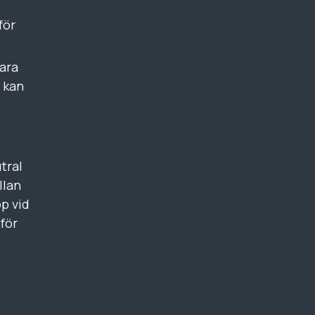
för
vara
t kan
tral
llan
p vid
för