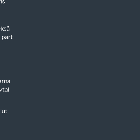
is
ckså
 part
erna
vtal
lut