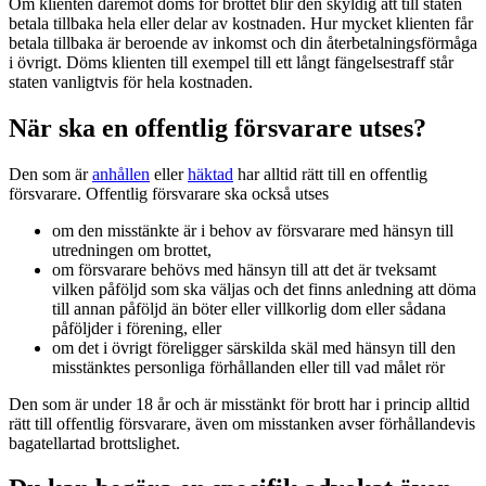
Om klienten däremot döms för brottet blir den skyldig att till staten
betala tillbaka hela eller delar av kostnaden. Hur mycket klienten får
betala tillbaka är beroende av inkomst och din återbetalningsförmåga
i övrigt. Döms klienten till exempel till ett långt fängelsestraff står
staten vanligtvis för hela kostnaden.
När ska en offentlig försvarare utses?
Den som är
anhållen
eller
häktad
har alltid rätt till en offentlig
försvarare. Offentlig försvarare ska också utses
om den misstänkte är i behov av försvarare med hänsyn till
utredningen om brottet,
om försvarare behövs med hänsyn till att det är tveksamt
vilken påföljd som ska väljas och det finns anledning att döma
till annan påföljd än böter eller villkorlig dom eller sådana
påföljder i förening, eller
om det i övrigt föreligger särskilda skäl med hänsyn till den
misstänktes personliga förhållanden eller till vad målet rör
Den som är under 18 år och är misstänkt för brott har i princip alltid
rätt till offentlig försvarare, även om misstanken avser förhållandevis
bagatellartad brottslighet.