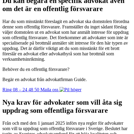
Du kan begära en specifik advokat även
om det är en offentlig försvarare
Har du som misstänkt föreslagit en advokat ska domstolen förordna
denne som offentlig försvarare. Framställer du inget sådant förslag
väljer domstolen ut en advokat som har anmält intresse för uppdrag
som offentlig försvarare. Det förekommer att advokater som inte är
specialiserade på brottmål anmäler sitt intresse för den här typen av
uppdrag. Det är därför viktigt att du som misstänkt för ett brott
föreslår en advokat eller advokatbyrå som har brottmål som
verksamhetsinriktning.
Behöver du en offentlig försvarare?
Begär en advokat från advokatfirman Guide.
Ring 08 – 24 48 50
Maila oss
Nya krav för advokater som vill åta sig
uppdrag som offentliga försvarare
Från och med den 1 januari 2025 införs nya regler för advokater
som vill ta uppdrag som offentlig försvarare i Sverige. Beslutet har
tagits av Sveriges advokatsamfund för att höja kvaliteten och