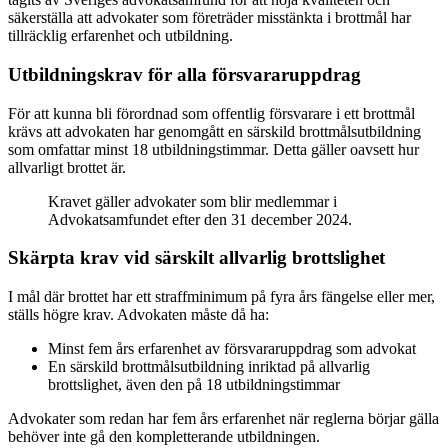
säkerställa att advokater som företräder misstänkta i brottmål har
tillräcklig erfarenhet och utbildning.
Utbildningskrav för alla försvararuppdrag
För att kunna bli förordnad som offentlig försvarare i ett brottmål
krävs att advokaten har genomgått en särskild brottmålsutbildning
som omfattar minst 18 utbildningstimmar. Detta gäller oavsett hur
allvarligt brottet är.
Kravet gäller advokater som blir medlemmar i
Advokatsamfundet efter den 31 december 2024.
Skärpta krav vid särskilt allvarlig brottslighet
I mål där brottet har ett straffminimum på fyra års fängelse eller mer,
ställs högre krav. Advokaten måste då ha:
Minst fem års erfarenhet av försvararuppdrag som advokat
En särskild brottmålsutbildning inriktad på allvarlig
brottslighet, även den på 18 utbildningstimmar
Advokater som redan har fem års erfarenhet när reglerna börjar gälla
behöver inte gå den kompletterande utbildningen.