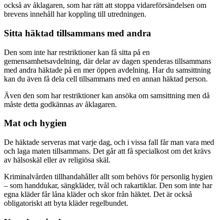
också av åklagaren, som har rätt att stoppa vidareförsändelsen om
brevens innehåll har koppling till utredningen.
Sitta häktad tillsammans med andra
Den som inte har restriktioner kan få sitta på en
gemensamhetsavdelning, där delar av dagen spenderas tillsammans
med andra häktade på en mer öppen avdelning. Har du samsittning
kan du även få dela cell tillsammans med en annan häktad person.
Även den som har restriktioner kan ansöka om samsittning men då
måste detta godkännas av åklagaren.
Mat och hygien
De häktade serveras mat varje dag, och i vissa fall får man vara med
och laga maten tillsammans. Det går att få specialkost om det krävs
av hälsoskäl eller av religiösa skäl.
Kriminalvården tillhandahåller allt som behövs för personlig hygien
– som handdukar, sängkläder, tvål och rakartiklar. Den som inte har
egna kläder får låna kläder och skor från häktet. Det är också
obligatoriskt att byta kläder regelbundet.