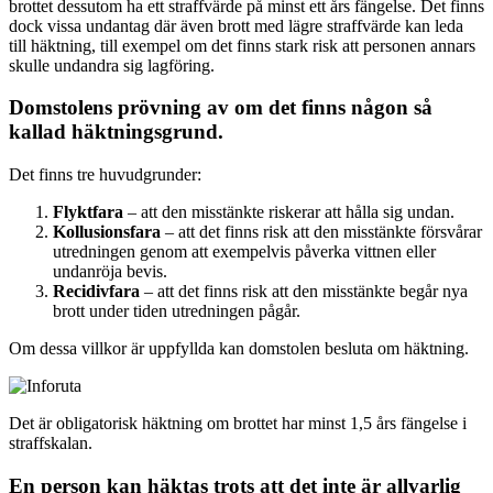
brottet dessutom ha ett straffvärde på minst ett års fängelse. Det finns
dock vissa undantag där även brott med lägre straffvärde kan leda
till häktning, till exempel om det finns stark risk att personen annars
skulle undandra sig lagföring.
Domstolens prövning av om det finns någon så
kallad häktningsgrund.
Det finns tre huvudgrunder:
Flyktfara
– att den misstänkte riskerar att hålla sig undan.
Kollusionsfara
– att det finns risk att den misstänkte försvårar
utredningen genom att exempelvis påverka vittnen eller
undanröja bevis.
Recidivfara
– att det finns risk att den misstänkte begår nya
brott under tiden utredningen pågår.
Om dessa villkor är uppfyllda kan domstolen besluta om häktning.
Det är obligatorisk häktning om brottet har minst 1,5 års fängelse i
straffskalan.
En person kan häktas trots att det inte är allvarlig