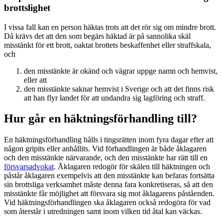
brottslighet
I vissa fall kan en person häktas trots att det rör sig om mindre brott.
Då krävs det att den som begärs häktad är på sannolika skäl
misstänkt för ett brott, oaktat brottets beskaffenhet eller straffskala,
och
den misstänkte är okänd och vägrar uppge namn och hemvist,
eller att
den misstänkte saknar hemvist i Sverige och att det finns risk
att han flyr landet för att undandra sig lagföring och straff.
Hur går en häktningsförhandling till?
En häktningsförhandling hålls i tingsrätten inom fyra dagar efter att
någon gripits eller anhållits. Vid förhandlingen är både åklagaren
och den misstänkte närvarande, och den misstänkte har rätt till en
försvarsadvokat
. Åklagaren redogör för skälen till häktningen och
påstår åklagaren exempelvis att den misstänkte kan befaras fortsätta
sin brottsliga verksamhet måste denna fara konkretiseras, så att den
misstänkte får möjlighet att försvara sig mot åklagarens påståenden.
Vid häktningsförhandlingen ska åklagaren också redogöra för vad
som återstår i utredningen samt inom vilken tid åtal kan väckas.