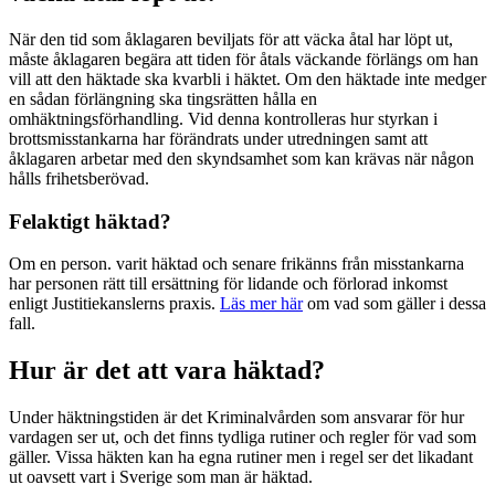
När den tid som åklagaren beviljats för att väcka åtal har löpt ut,
måste åklagaren begära att tiden för åtals väckande förlängs om han
vill att den häktade ska kvarbli i häktet. Om den häktade inte medger
en sådan förlängning ska tingsrätten hålla en
omhäktningsförhandling. Vid denna kontrolleras hur styrkan i
brottsmisstankarna har förändrats under utredningen samt att
åklagaren arbetar med den skyndsamhet som kan krävas när någon
hålls frihetsberövad.
Felaktigt häktad?
Om en person. varit häktad och senare frikänns från misstankarna
har personen rätt till ersättning för lidande och förlorad inkomst
enligt Justitiekanslerns praxis.
Läs mer här
om vad som gäller i dessa
fall.
Hur är det att vara häktad?
Under häktningstiden är det Kriminalvården som ansvarar för hur
vardagen ser ut, och det finns tydliga rutiner och regler för vad som
gäller. Vissa häkten kan ha egna rutiner men i regel ser det likadant
ut oavsett vart i Sverige som man är häktad.