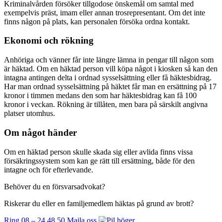
Kriminalvården försöker tillgodose önskemål om samtal med
exempelvis präst, imam eller annan trosrepresentant. Om det inte
finns någon på plats, kan personalen försöka ordna kontakt.
Ekonomi och rökning
Anhöriga och vänner får inte längre lämna in pengar till någon som
är häktad. Om en häktad person vill köpa något i kiosken så kan den
intagna antingen delta i ordnad sysselsättning eller få häktesbidrag.
Har man ordnad sysselsättning på häktet får man en ersättning på 17
kronor i timmen medans den som har häktesbidrag kan få 100
kronor i veckan. Rökning är tillåten, men bara på särskilt angivna
platser utomhus.
Om något händer
Om en häktad person skulle skada sig eller avlida finns vissa
försäkringssystem som kan ge rätt till ersättning, både för den
intagne och för efterlevande.
Behöver du en försvarsadvokat?
Riskerar du eller en familjemedlem häktas på grund av brott?
Ring 08 – 24 48 50
Maila oss