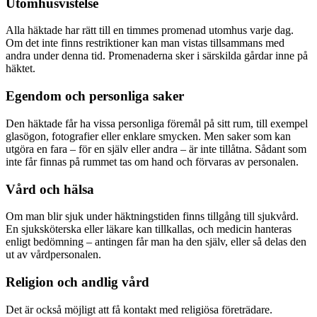
Utomhusvistelse
Alla häktade har rätt till en timmes promenad utomhus varje dag.
Om det inte finns restriktioner kan man vistas tillsammans med
andra under denna tid. Promenaderna sker i särskilda gårdar inne på
häktet.
Egendom och personliga saker
Den häktade får ha vissa personliga föremål på sitt rum, till exempel
glasögon, fotografier eller enklare smycken. Men saker som kan
utgöra en fara – för en själv eller andra – är inte tillåtna. Sådant som
inte får finnas på rummet tas om hand och förvaras av personalen.
Vård och hälsa
Om man blir sjuk under häktningstiden finns tillgång till sjukvård.
En sjuksköterska eller läkare kan tillkallas, och medicin hanteras
enligt bedömning – antingen får man ha den själv, eller så delas den
ut av vårdpersonalen.
Religion och andlig vård
Det är också möjligt att få kontakt med religiösa företrädare.