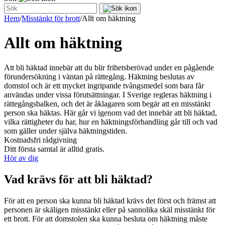
Hem
/
Misstänkt för brott
/
Allt om häktning
Allt om häktning
Att bli häktad innebär att du blir frihetsberövad under en pågående
förundersökning i väntan på rättegång. Häktning beslutas av
domstol och är ett mycket ingripande tvångsmedel som bara får
användas under vissa förutsättningar. I Sverige regleras häktning i
rättegångsbalken, och det är åklagaren som begär att en misstänkt
person ska häktas. Här går vi igenom vad det innebär att bli häktad,
vilka rättigheter du har, hur en häktningsförhandling går till och vad
som gäller under själva häktningstiden.
Kostnadsfri rådgivning
Ditt första samtal är alltid gratis.
Hör av dig
Vad krävs för att bli häktad?
För att en person ska kunna bli häktad krävs det först och främst att
personen är skäligen misstänkt eller på sannolika skäl misstänkt för
ett brott. För att domstolen ska kunna besluta om häktning måste