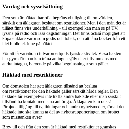
Vardag och sysselsättning
Den som är häktad har ofta begränsad tillgång till omvärlden,
särskilt om åklagaren beslutat om restriktioner. Men i den mån det är
tillåtet finns viss underhållning – till exempel kan man se på TV,
lyssna på radio och läsa dagstidningar. Det finns också möjlighet att
köpa enklare varor som godis och tobak, och att låna böcker från ett
litet bibliotek inne på häktet.
För att få variation i tillvaron erbjuds fysisk aktivitet. Vissa häkten
har gym där man kan träna antingen själv eller tillsammans med
andra intagna, beroende på vilka begränsningar som gäller.
Häktad med restriktioner
Om domstolen har gett åklagaren tillstånd att besluta
om restriktioner för den häktade gäller särskilt hårda regler. Den
häktade får exempelvis inte träffa andra häktade eller utan särskilt
tillstånd ha kontakt med sina anhöriga. Åklagaren kan också
förbjuda tillgång till tv, tidningar och andra nyhetsmedier, för att den
häktade inte ska kunna ta del av nyhetsrapporteringen om brottet
som misstanken avser.
Brev till och från den som är häktad med restriktioner granskas