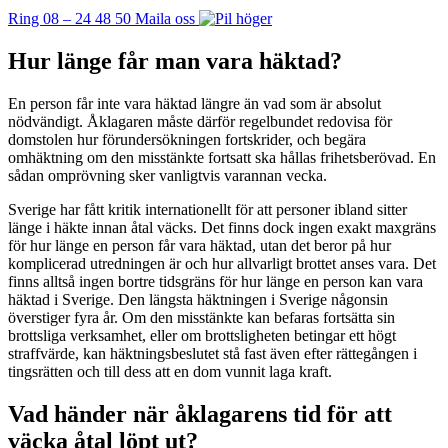
Ring 08 – 24 48 50
Maila oss
Hur länge får man vara häktad?
En person får inte vara häktad längre än vad som är absolut
nödvändigt. Åklagaren måste därför regelbundet redovisa för
domstolen hur förundersökningen fortskrider, och begära
omhäktning om den misstänkte fortsatt ska hållas frihetsberövad. En
sådan omprövning sker vanligtvis varannan vecka.
Sverige har fått kritik internationellt för att personer ibland sitter
länge i häkte innan åtal väcks. Det finns dock ingen exakt maxgräns
för hur länge en person får vara häktad, utan det beror på hur
komplicerad utredningen är och hur allvarligt brottet anses vara. Det
finns alltså ingen bortre tidsgräns för hur länge en person kan vara
häktad i Sverige. Den längsta häktningen i Sverige någonsin
överstiger fyra år. Om den misstänkte kan befaras fortsätta sin
brottsliga verksamhet, eller om brottsligheten betingar ett högt
straffvärde, kan häktningsbeslutet stå fast även efter rättegången i
tingsrätten och till dess att en dom vunnit laga kraft.
Vad händer när åklagarens tid för att
väcka åtal löpt ut?