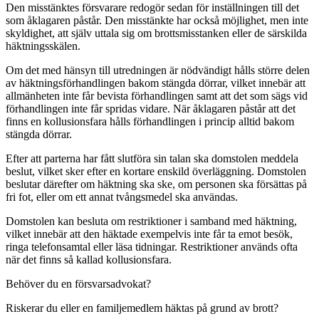
Den misstänktes försvarare redogör sedan för inställningen till det
som åklagaren påstår. Den misstänkte har också möjlighet, men inte
skyldighet, att själv uttala sig om brottsmisstanken eller de särskilda
häktningsskälen.
Om det med hänsyn till utredningen är nödvändigt hålls större delen
av häktningsförhandlingen bakom stängda dörrar, vilket innebär att
allmänheten inte får bevista förhandlingen samt att det som sägs vid
förhandlingen inte får spridas vidare. När åklagaren påstår att det
finns en kollusionsfara hålls förhandlingen i princip alltid bakom
stängda dörrar.
Efter att parterna har fått slutföra sin talan ska domstolen meddela
beslut, vilket sker efter en kortare enskild överläggning. Domstolen
beslutar därefter om häktning ska ske, om personen ska försättas på
fri fot, eller om ett annat tvångsmedel ska användas.
Domstolen kan besluta om restriktioner i samband med häktning,
vilket innebär att den häktade exempelvis inte får ta emot besök,
ringa telefonsamtal eller läsa tidningar. Restriktioner används ofta
när det finns så kallad kollusionsfara.
Behöver du en försvarsadvokat?
Riskerar du eller en familjemedlem häktas på grund av brott?