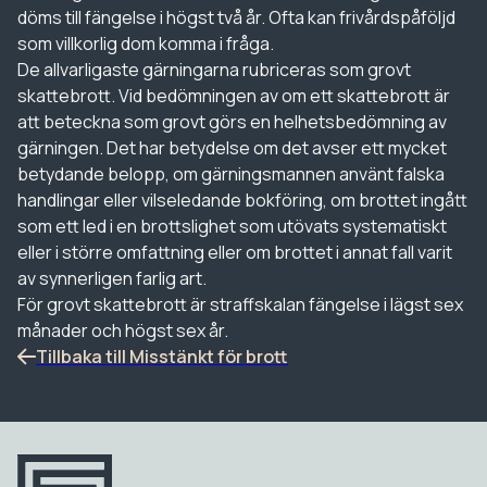
döms till fängelse i högst två år. Ofta kan frivårdspåföljd
som villkorlig dom komma i fråga.
De allvarligaste gärningarna rubriceras som grovt
skattebrott. Vid bedömningen av om ett skattebrott är
att beteckna som grovt görs en helhetsbedömning av
gärningen. Det har betydelse om det avser ett mycket
betydande belopp, om gärningsmannen använt falska
handlingar eller vilseledande bokföring, om brottet ingått
som ett led i en brottslighet som utövats systematiskt
eller i större omfattning eller om brottet i annat fall varit
av synnerligen farlig art.
För grovt skattebrott är straffskalan fängelse i lägst sex
månader och högst sex år.
Tillbaka till Misstänkt för brott