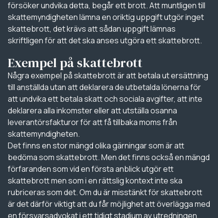
försöker undvika detta, begår ett brott. Att muntligen till
skattemyndigheten lämna en oriktig uppgift utgör inget
skattebrott, det krävs att sådan uppgift lämnas
skriftligen för att det ska anses utgöra ett skattebrott.
Exempel på skattebrott
Några exempel på skattebrott är att betala ut ersättning
till anställda utan att deklarera de utbetalda lönerna för
att undvika ett betala skatt och sociala avgifter, att inte
deklarera alla inkomster eller att utställa osanna
leverantörsfakturor för att få tillbaka moms från
skattemyndigheten.
Det finns en stor mängd olika gärningar som är att
bedöma som skattebrott. Men det finns också en mängd
förfaranden som vid en första anblick utgör ett
skattebrott men som i en rättslig kontext inte ska
rubriceras som det. Om du är misstänkt för skattebrott
är det därför viktigt att du får möjlighet att överlägga med
en försvarsadvokat i ett tidigt stadium av utredningen,