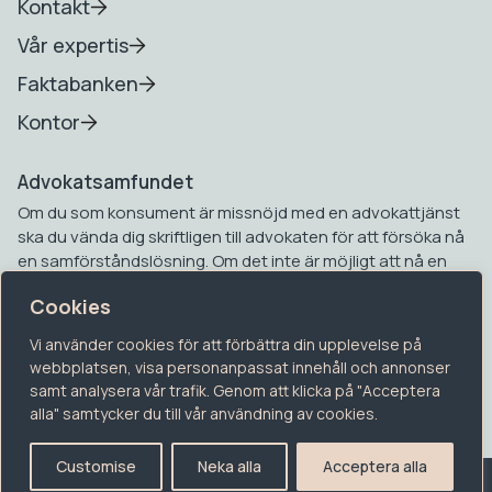
Kontakt
Vår expertis
Faktabanken
Kontor
Advokatsamfundet
Om du som konsument är missnöjd med en advokattjänst
ska du vända dig skriftligen till advokaten för att försöka nå
en samförståndslösning. Om det inte är möjligt att nå en
samförståndslösning kan du vända dig till
Cookies
Advokatsamfundets konsumenttvistnämnd. Mer
information om detta hittar du på Advokatsamfundets
Vi använder cookies för att förbättra din upplevelse på
hemsida.
webbplatsen, visa personanpassat innehåll och annonser
samt analysera vår trafik. Genom att klicka på "Acceptera
alla" samtycker du till vår användning av cookies.
Customise
Neka alla
Acceptera alla
Advokatfirman Guide 2026