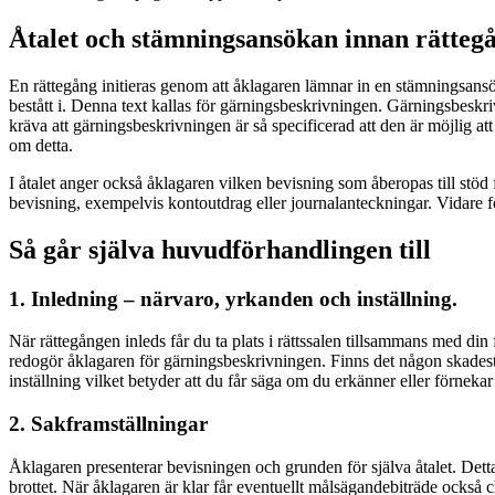
Åtalet och stämningsansökan innan rätteg
En rättegång initieras genom att åklagaren lämnar in en stämningsansöka
bestått i. Denna text kallas för gärningsbeskrivningen. Gärningsbeskriv
kräva att gärningsbeskrivningen är så specificerad att den är möjlig 
om detta.
I åtalet anger också åklagaren vilken bevisning som åberopas till stöd
bevisning, exempelvis kontoutdrag eller journalanteckningar. Vidare 
Så går själva huvudförhandlingen till
1. Inledning – närvaro, yrkanden och inställning.
När rättegången inleds får du ta plats i rättssalen tillsammans med d
redogör åklagaren för gärningsbeskrivningen. Finns det någon skadest
inställning vilket betyder att du får säga om du erkänner eller förnekar 
2. Sakframställning
ar
Åklagaren presenterar bevisningen och grunden för själva åtalet. Det
brottet. När åklagaren är klar får eventuellt målsägandebiträde också c