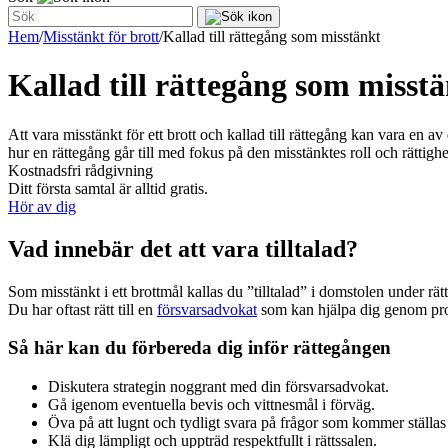
Hem
/
Misstänkt för brott
/
Kallad till rättegång som misstänkt
Kallad till rättegång som misst
Att vara misstänkt för ett brott och kallad till rättegång kan vara en 
hur en rättegång går till med fokus på den misstänktes roll och rättighe
Kostnadsfri rådgivning
Ditt första samtal är alltid gratis.
Hör av dig
Vad innebär det att vara tilltalad?
Som misstänkt i ett brottmål kallas du ”tilltalad” i domstolen under rä
Du har oftast rätt till en
försvarsadvokat
som kan hjälpa dig genom proce
Så här kan du förbereda dig inför rättegången
Diskutera strategin noggrant med din försvarsadvokat.
Gå igenom eventuella bevis och vittnesmål i förväg.
Öva på att lugnt och tydligt svara på frågor som kommer ställas
Klä dig lämpligt och uppträd respektfullt i rättssalen.