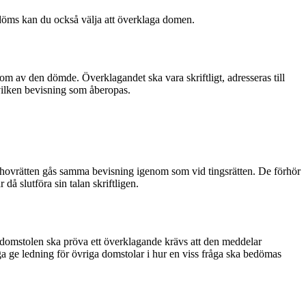
döms kan du också välja att överklaga domen.
av den dömde. Överklagandet ska vara skriftligt, adresseras till
 vilken bevisning som åberopas.
i hovrätten gås samma bevisning igenom som vid tingsrätten. De förhör
å slutföra sin talan skriftligen.
 domstolen ska pröva ett överklagande krävs att den meddelar
a ge ledning för övriga domstolar i hur en viss fråga ska bedömas