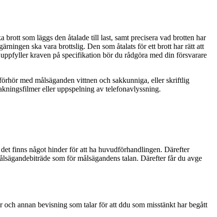
brott som läggs den åtalade till last, samt precisera vad brotten har
ningen ska vara brottslig. Den som åtalats för ett brott har rätt att
 uppfyller kraven på specifikation bör du rådgöra med din försvarare
 förhör med målsäganden vittnen och sakkunniga, eller skriftlig
kningsfilmer eller uppspelning av telefonavlyssning.
det finns något hinder för att ha huvudförhandlingen. Därefter
ålsägandebiträde som för målsägandens talan. Därefter får du avge
 och annan bevisning som talar för att ddu som misstänkt har begått