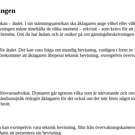
ången
n – åtalet. I sin stämningsansökan ska åklagaren ange vilket eller vilka 
ningen måste innehålla de olika moment – rekvisit – som krävs för att gär
att bemöta. Om du har åtalats och är osäker på om gärningsbeskrivningen
 för åtalet. Det kan vara fråga om muntlig bevisning, vanligen i form av
förekommer att åklagaren åbeperar teknisk bevisning, exempelvis överva
in försvarsadvokat. Domaren går igenom vilka som är närvarande och om 
åndsanspråk redogör åklagaren för det också om det inte finns något m
brott.
ta kan exempelvis vara teknisk bevisning, film från övervakningskameror
hans att presentera sin bevisning.