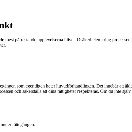
änkt
av de mest påfrestande upplevelserna i livet. Osäkerheten kring processen 
ter.
ttegången som egentligen heter huvudförhandlingen. Det innebär att åklagar
ssen och säkerställa att dina rättigheter respekteras. Om du inte själv 
 under rättegången.