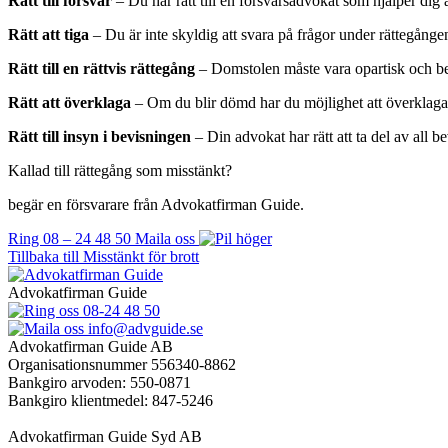
Rätt till försvar
– Du har rätt till en försvarsadvokat som hjälper dig a
Rätt att tiga
– Du är inte skyldig att svara på frågor under rättegånge
Rätt till en rättvis rättegång
– Domstolen måste vara opartisk och b
Rätt att överklaga
– Om du blir dömd har du möjlighet att överklaga 
Rätt till insyn i bevisningen
– Din advokat har rätt att ta del av all 
Kallad till rättegång som misstänkt?
begär en försvarare från Advokatfirman Guide.
Ring 08 – 24 48 50
Maila oss
Tillbaka till Misstänkt för brott
Advokatfirman Guide
08-24 48 50
info@advguide.se
Advokatfirman Guide AB
Organisationsnummer 556340-8862
Bankgiro arvoden: 550-0871
Bankgiro klientmedel: 847-5246
Advokatfirman Guide Syd AB