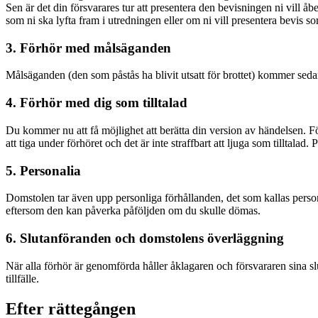
Sen är det din försvarares tur att presentera den bevisningen ni vill åb
som ni ska lyfta fram i utredningen eller om ni vill presentera bevis so
3. Förhör med målsäganden
Målsäganden (den som påstås ha blivit utsatt för brottet) kommer sedan
4. Förhör med dig som tilltalad
Du kommer nu att få möjlighet att berätta din version av händelsen. Fö
att tiga under förhöret och det är inte straffbart att ljuga som tilltala
5.
Personalia
Domstolen tar även upp personliga förhållanden, det som kallas persona
eftersom den kan påverka påföljden om du skulle dömas.
6. Slutanföranden och domstolens överläggning
När alla förhör är genomförda håller åklagaren och försvararen sina s
tillfälle.
Efter rättegången