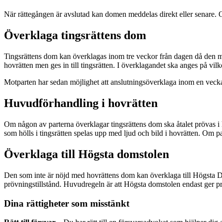
När rättegången är avslutad kan domen meddelas direkt eller senare.
Överklaga tingsrättens dom
Tingsrättens dom kan överklagas inom tre veckor från dagen då den m
hovrätten men ges in till tingsrätten. I överklagandet ska anges på vi
Motparten har sedan möjlighet att anslutningsöverklaga inom en vecka e
Huvudförhandling i hovrätten
Om någon av parterna överklagar tingsrättens dom ska åtalet prövas i
som hölls i tingsrätten spelas upp med ljud och bild i hovrätten. Om pa
Överklaga till Högsta domstolen
Den som inte är nöjd med hovrättens dom kan överklaga till Högsta Do
prövningstillstånd. Huvudregeln är att Högsta domstolen endast ger pr
Dina rättigheter som misstänkt