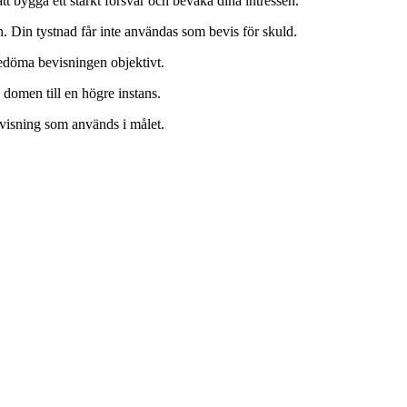
tt bygga ett starkt försvar och bevaka dina intressen.
n. Din tystnad får inte användas som bevis för skuld.
edöma bevisningen objektivt.
domen till en högre instans.
bevisning som används i målet.