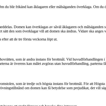
 Om du blir frikänd kan åklagaren eller målsäganden överklaga. Om du 
eddelas. Domen kan överklagas av såväl åklagaren och målsäganden som 
lket sätt den som överklagar vill att domen ska ändras. Vidare ska anges
fter att de tre första veckorna löpt ut.
 hovrätten, som är andra instans för brottmål. Vid huvudförhandlingen 
rterna är överens kan målet avgöras utan huvudförhandling, parterna får d
mstolen, som är tredje och högsta instans för brottmål. För att Högsta
övningstillstånd om domen kan få betydelse som prejudikat, det vill säg