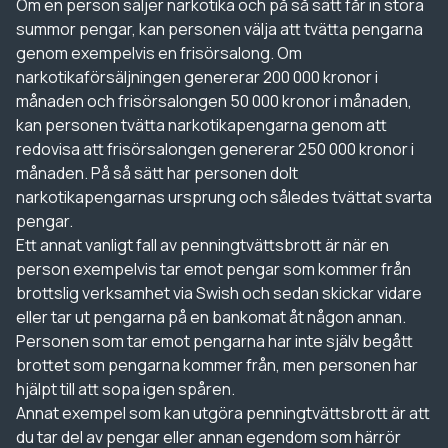
Om en person säljer narkotika och på så sätt får in stora
summor pengar, kan personen välja att tvätta pengarna
genom exempelvis en frisörsalong. Om
narkotikaförsäljningen genererar 200 000 kronor i
månaden och frisörsalongen 50 000 kronor i månaden,
kan personen tvätta narkotikapengarna genom att
redovisa att frisörsalongen genererar 250 000 kronor i
månaden. På så sätt har personen dolt
narkotikapengarnas ursprung och således tvättat svarta
pengar.
Ett annat vanligt fall av penningtvättsbrott är när en
person exempelvis tar emot pengar som kommer från
brottslig verksamhet via Swish och sedan skickar vidare
eller tar ut pengarna på en bankomat åt någon annan.
Personen som tar emot pengarna har inte själv begått
brottet som pengarna kommer från, men personen har
hjälpt till att sopa igen spåren.
Annat exempel som kan utgöra penningtvättsbrott är att
du tar del av pengar eller annan egendom som härrör