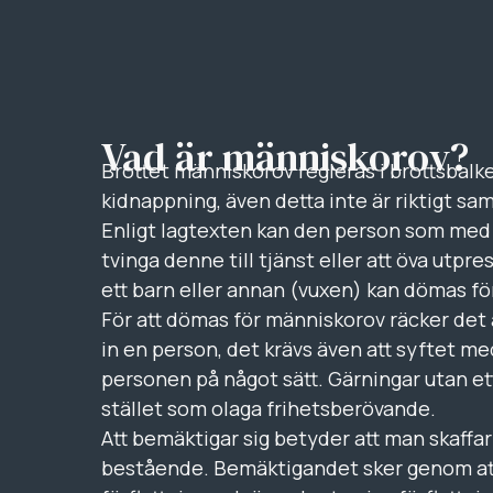
Vad är människorov?
Brottet människorov regleras i brottsbalke
kidnappning, även detta inte är riktigt sa
Enligt lagtexten kan den person som med upp
tvinga denne till tjänst eller att öva utpr
ett barn eller annan (vuxen) kan dömas f
För att dömas för människorov räcker det a
in en person, det krävs även att syftet me
personen på något sätt. Gärningar utan et
stället som olaga frihetsberövande.
Att bemäktigar sig betyder att man skaffar 
bestående. Bemäktigandet sker genom att o