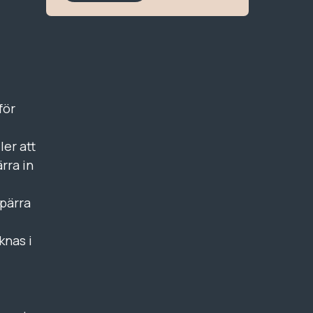
för
ler att
rra in
spärra
knas i