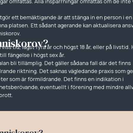
ngar omfattas. Alla inspärrningar omfattas om de inte 
tgör ett bemäktigande är att stänga in en person i en
na platsen. Ett sådant agerande kan aktualisera ansv
iskorov.
änniskorov?
iss tid, lägst fyra år och högst 18 år, eller på livstid. 
l fängelse i högst sex år.
lan bli tillämplig. Det gäller sådana fall där det finns
drande riktning. Det saknas vägledande praxis som ge
er som är förmildrande. Det finns en indikation i
frihetsberövande, eventuellt i förening med mindre allv
brott.
änniskorov?