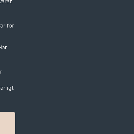
varat
ar för
Har
r
arligt