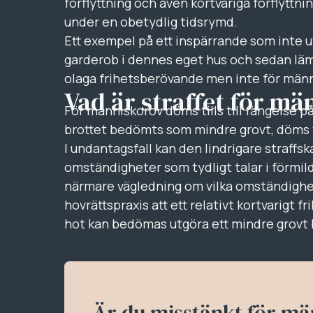
förflyttning och även kortvariga förflyttni
under en obetydlig tidsrymd.
Ett exempel på ett inspärrande som inte u
garderob i dennes eget hus och sedan läm
olaga frihetsberövande men inte för männ
Vad är straffet för m
För människorov döms tills till fängelse på v
brottet bedömts som mindre grovt, döms til
I undantagsfall kan den lindrigare straffska
omständigheter som tydligt talar i förmil
närmare vägledning om vilka omständighet
hovrättspraxis att ett relativt kortvarigt 
hot kan bedömas utgöra ett mindre grovt 
Är du misstänkt för m