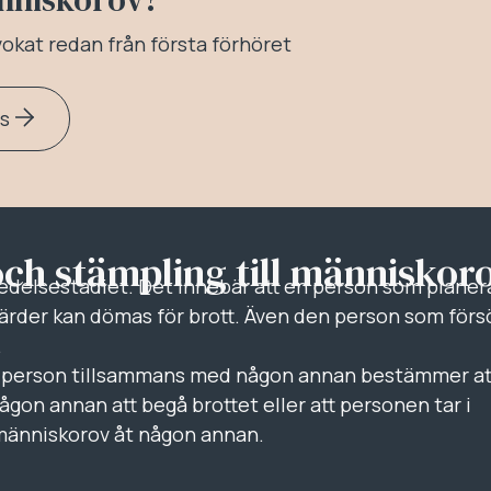
dvokat redan från första förhöret
ss
och stämpling till människor
redelsestadiet. Det innebär att en person som planera
ärder kan dömas för brott. Även den person som förs
.
en person tillsammans med någon annan bestämmer at
ågon annan att begå brottet eller att personen tar i
 människorov åt någon annan.