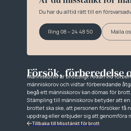
Du har du alltid rätt till en försvarsa
Ring 08 – 24 48 50
Maila o
Försök, förberedelse 
Människorov är brottsligt redan vid förbe
människorov och vidtar förberedande åtg
begå ett människorov kan dömas för brott
Stämpling till människorov betyder att 
brottet ska ske, att personen försöker få n
uppdrag eller erbjuder sig att genomföra
Tillbaka till Misstänkt för brott