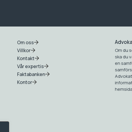
Advok
Om oss
Villkor
Om du s
ska du v
Kontakt
en samfö
Vår expertis
samförst
Faktabanken
Advokat
Kontor
informa
hemsida