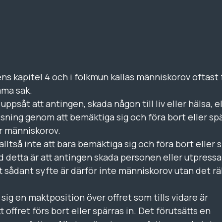
ns kapitel 4 och i folkmun kallas människorov oftast 
mma sak.
såt att antingen, skada någon till liv eller hälsa, el
essning genom att bemäktiga sig och föra bort eller spä
ör människorov.
lltså inte att bara bemäktiga sig och föra bort eller 
d detta är att antingen skada personen eller utpressa
t sådant syfte är därför inte människorov utan det rä
sig en maktposition över offret som tills vidare är
ffret förs bort eller spärras in. Det förutsätts en